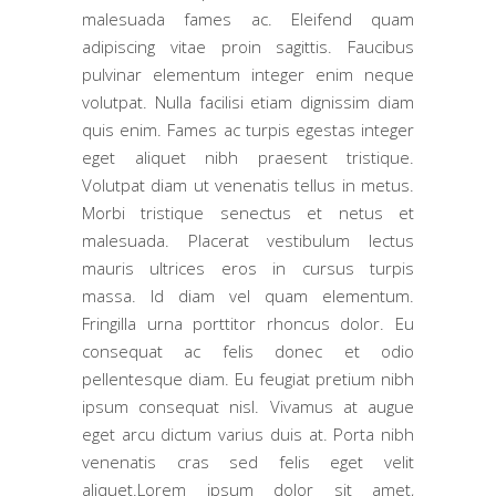
malesuada fames ac. Eleifend quam
adipiscing vitae proin sagittis. Faucibus
pulvinar elementum integer enim neque
volutpat. Nulla facilisi etiam dignissim diam
quis enim. Fames ac turpis egestas integer
eget aliquet nibh praesent tristique.
Volutpat diam ut venenatis tellus in metus.
Morbi tristique senectus et netus et
malesuada. Placerat vestibulum lectus
mauris ultrices eros in cursus turpis
massa. Id diam vel quam elementum.
Fringilla urna porttitor rhoncus dolor. Eu
consequat ac felis donec et odio
pellentesque diam. Eu feugiat pretium nibh
ipsum consequat nisl. Vivamus at augue
eget arcu dictum varius duis at. Porta nibh
venenatis cras sed felis eget velit
aliquet.Lorem ipsum dolor sit amet,