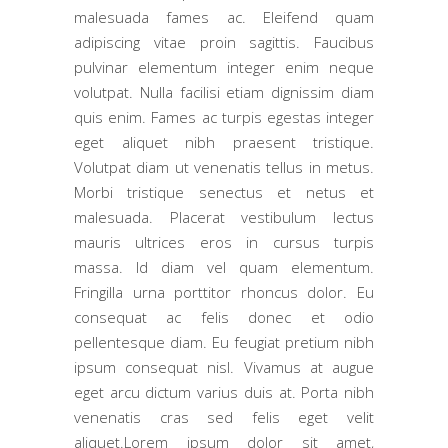
malesuada fames ac. Eleifend quam
adipiscing vitae proin sagittis. Faucibus
pulvinar elementum integer enim neque
volutpat. Nulla facilisi etiam dignissim diam
quis enim. Fames ac turpis egestas integer
eget aliquet nibh praesent tristique.
Volutpat diam ut venenatis tellus in metus.
Morbi tristique senectus et netus et
malesuada. Placerat vestibulum lectus
mauris ultrices eros in cursus turpis
massa. Id diam vel quam elementum.
Fringilla urna porttitor rhoncus dolor. Eu
consequat ac felis donec et odio
pellentesque diam. Eu feugiat pretium nibh
ipsum consequat nisl. Vivamus at augue
eget arcu dictum varius duis at. Porta nibh
venenatis cras sed felis eget velit
aliquet.Lorem ipsum dolor sit amet,