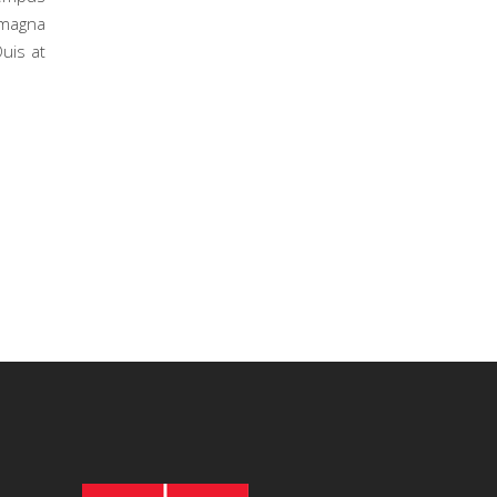
 magna
Duis at