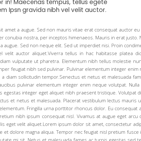
lor in! Maecenas tempus, tellus egete
 Ipsn gravida nibh vel velit auctor.
t amet a augue. Sed non mauris vitae erat consequat auctor eu in
per conubia nostra, per inceptos himenaeos. Mauris in erat justo.
a augue. Sed non neque elit. Sed ut imperdiet nisi. Proin condi
velit auctor aliquet.Viverra tellus in hac habitasse platea di
 diam vulputate ut pharetra. Elementum nibh tellus molestie nu
mper feugiat nibh sed pulvinar. Pulvinar elementum integer enim
leo a diam sollicitudin tempor.Senectus et netus et malesuada fam
Faucibus pulvinar elementum integer enim neque volutpat. Nulla fa
 egestas integer eget aliquet nibh praesent tristique. Volutpat d
ectus et netus et malesuada. Placerat vestibulum lectus mauris ul
lementum. Fringilla urna porttitor rhoncus dolor. Eu consequat ac
pretium nibh ipsum consequat nisl. Vivamus at augue eget arcu 
lis eget velit aliquet.Lorem ipsum dolor sit amet, consectetur adi
e et dolore magna aliqua. Tempor nec feugiat nisl pretium fusce id
vulputate mi sit. Netus et malesuada fames ac turpis egestas sed 