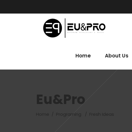
Home
About Us
Home
About Us
Eu&Pro
Home
/
Programing
/
Fresh Ideas