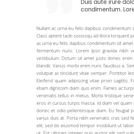
Duis aute irure do
condimentum. Lorem
Nullam ac urna eu felis dapibus condimentum si
Class aptent taciti sociosqu ad litora torquent 
ac urna eu felis dapibus condimentum sit amet 
fermentum nunc. Lorem Ipsn gravida nibh vel 
vestibulum. Dictum sit amet justo donec enim
blandit. Varius morbi enim nunc faucibus a. Se
volutpat ac tincidunt vitae semper. Porttitor 
Eleifend quam adipiscing vitae proin sagittis. 
etiam dignissim diam quis enim. Fames ac turpis
venenatis tellus in metus. Morbi tristique sen
eros in cursus turpis massa. Id diam vel quam e
donec et odio pellentesque diam. Eu feugiat 
varius duis at. Porta nibh venenatis cras sed fe
elit, sed do eiusmod tempor incididunt ut labor
ut. Est ultricies integer quis auctor elit sed 