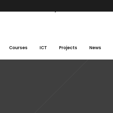
Courses
ICT
Projects
News
Entr
Courses
ICT
Projects
News