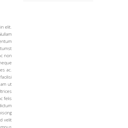
 elit.
 Nullam
mentum
ctumst
nc non
 neque
es ac.
cilisi
iam ut
trices
 felis
dictum
piscing
 velit
tempus