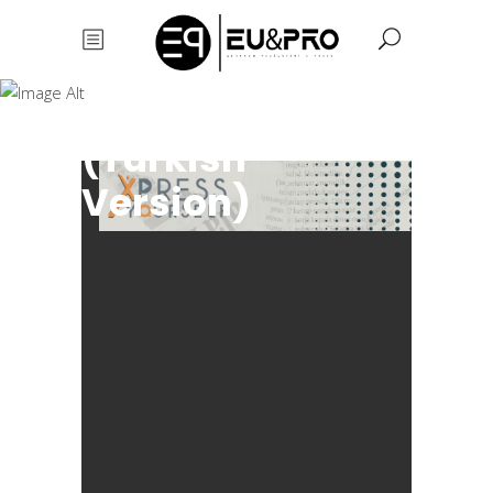
Training Set of
Creating Digital
Storytelling
(Turkish
Version)